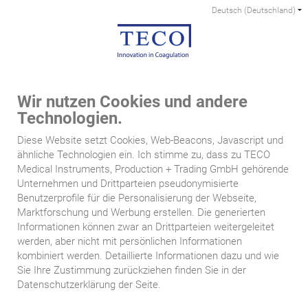
verbleiben bei uns, bis Sie uns zur Löschung auffordern, Ihre
Einwilligung zur Speicherung widerrufen oder der Zweck für
die Datenspeicherung entfällt (z.B. nach abgeschlossener
Bearbeitung Ihrer Anfrage). Zwingende gesetzliche
Bestimmungen – insbesondere Aufbewahrungsfristen –
bleiben unberührt.
Wir nutzen Cookies und andere
Registrierung auf dieser Website
Technologien.
CONTACT
Sie können sich auf unserer Website registrieren, um
Diese Website setzt Cookies, Web-Beacons, Javascript und
zusätzliche Funktionen auf der Seite zu nutzen. Die dazu
Choose a language
Deutsch
English
ähnliche Technologien ein. Ich stimme zu, dass zu TECO
eingegebenen Daten verwenden wir nur zum Zwecke der
Medical Instruments, Production + Trading GmbH gehörende
Navig
Nutzung des jeweiligen Angebotes oder Dienstes, für den Sie
Unternehmen und Drittparteien pseudonymisierte
ein-/
sich registriert haben. Die bei der Registrierung abgefragten
Benutzerprofile für die Personalisierung der Webseite,
Pflichtangaben müssen vollständig angegeben werden.
Marktforschung und Werbung erstellen. Die generierten
Anderenfalls werden wir die Registrierung ablehnen.
HOME
Terms and conditions
Informationen können zwar an Drittparteien weitergeleitet
werden, aber nicht mit persönlichen Informationen
Für wichtige Änderungen etwa beim Angebotsumfang oder
kombiniert werden. Detaillierte Informationen dazu und wie
General terms and conditions
bei technisch notwendigen Änderungen nutzen wir die bei der
Sie Ihre Zustimmung zurückziehen finden Sie in der
Registrierung angegebene E-Mail-Adresse, um Sie auf
Datenschutzerklärung der Seite.
diesem Wege zu informieren.
Clause 1: General scope of